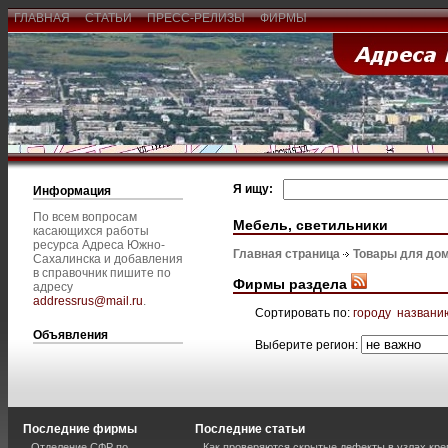
ГЛАВНАЯ
СТАТЬИ
ПРЕСС-РЕЛИЗЫ
ФИРМЫ
Я ищу:
Информация
По всем вопросам
Мебель, светильники
касающихся работы
ресурса Адреса Южно-
Главная страница
Товары для дом
Сахалинска и добавления
в справочник пишите по
Фирмы раздела
адресу
addressrus@mail.ru
.
Сортировать по:
городу
названи
Объявления
Выберите регион:
Последние фирмы
Последние статьи
Отделение СФР по
Как проверяются скрытые дефекты в узлах кре