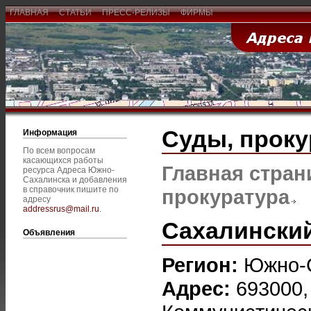
ГЛАВНАЯ
СТАТЬИ
ПРЕСС-РЕЛИЗЫ
ФИРМЫ
Суды, проку
Информация
По всем вопросам
касающихся работы
Главная стран
ресурса Адреса Южно-
Сахалинска и добавления
в справочник пишите по
прокуратура
адресу
addressrus@mail.ru
.
Сахалинский
Объявления
Регион:
Южно-
Адрес:
693000,