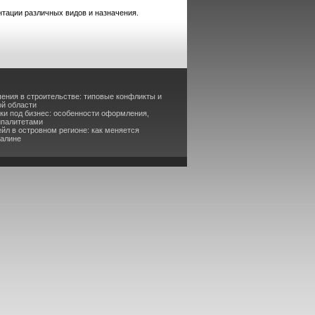
тации различных видов и назначения.
ения в строительстве: типовые конфликты и
ой области
ки под бизнес: особенности оформления,
ипалитетами
йл в островном регионе: как меняется
халине