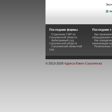
Эксп
Последние фирмы
Последние с
Отделение СФР по
Как проверяю
Сахалинской области
оборудования 
Арбитражный суд
Как определя
Сахалинской области
канализации п
Сахалинский областной
Религиозное 
суд
© 2013-
2026
Адреса Южно-Сахалинска