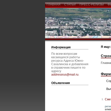
ГЛАВНАЯ
СТАТЬИ
ПРЕСС-РЕЛИЗЫ
Ф
Я ищу:
Информация
По всем вопросам
Стро
касающихся работы
ресурса Адреса Южно-
Главна
Сахалинска и добавления
в справочник пишите по
адресу
Фирм
addressrus@mail.ru
.
Со
Объявления
Вы
Сме
1.
реги
smet