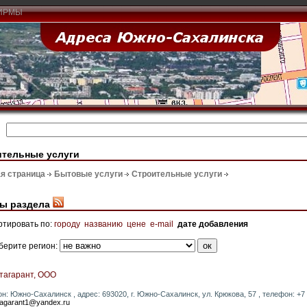
ИРМЫ
ительные услуги
я страница
Бытовые услуги
Строительные услуги
ы раздела
ртировать по:
городу
названию
цене
e-mail
дате добавления
берите регион:
тагарант, ООО
он: Южно-Сахалинск , адрес: 693020, г. Южно-Сахалинск, ул. Крюкова, 57 , телефон: +7 (
agarant1@yandex.ru