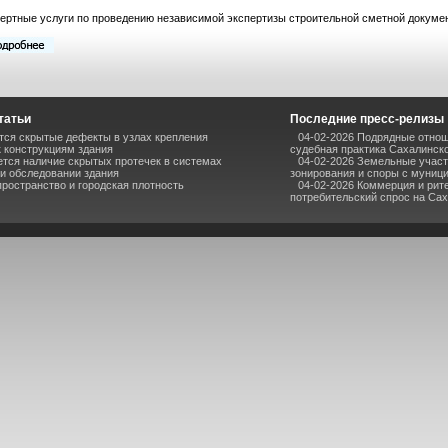
ертные услуги по проведению независимой экспертизы строительной сметной докумен
татьи
Последние пресс-релизы
тся скрытые дефекты в узлах крепления
04-02-2026 Подрядные отнош
к конструкциям здания
судебная практика Сахалинск
ется наличие скрытых протечек в системах
04-02-2026 Земельные участ
ри обследовании здания
зонирования и споры с муниц
пространство и городская плотность
04-02-2026 Коммерция и рите
потребительский спрос на Са