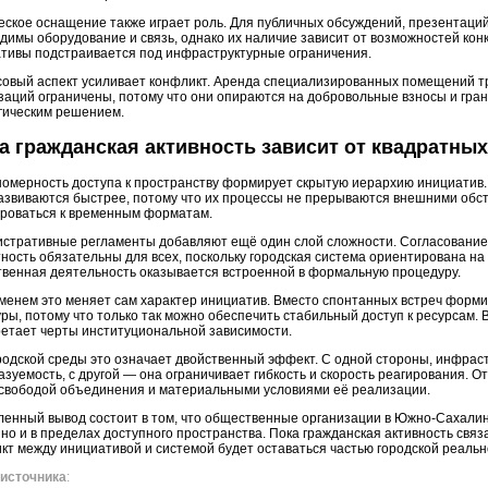
еское оснащение также играет роль. Для публичных обсуждений, презентац
димы оборудование и связь, однако их наличие зависит от возможностей конк
тивы подстраивается под инфраструктурные ограничения.
овый аспект усиливает конфликт. Аренда специализированных помещений тр
заций ограничены, потому что они опираются на добровольные взносы и гра
гическим решением.
а гражданская активность зависит от квадратны
омерность доступа к пространству формирует скрытую иерархию инициатив. 
развиваются быстрее, потому что их процессы не прерываются внешними об
роваться к временным форматам.
стративные регламенты добавляют ещё один слой сложности. Согласование
тность обязательны для всех, поскольку городская система ориентирована на
венная деятельность оказывается встроенной в формальную процедуру.
менем это меняет сам характер инициатив. Вместо спонтанных встреч фор
уры, потому что только так можно обеспечить стабильный доступ к ресурсам. 
етает черты институциональной зависимости.
родской среды это означает двойственный эффект. С одной стороны, инфрас
азуемость, с другой — она ограничивает гибкость и скорость реагирования. 
свободой объединения и материальными условиями её реализации.
енный вывод состоит в том, что общественные организации в Южно-Сахалин
 но и в пределах доступного пространства. Пока гражданская активность свя
кт между инициативой и системой будет оставаться частью городской реальн
источника
: