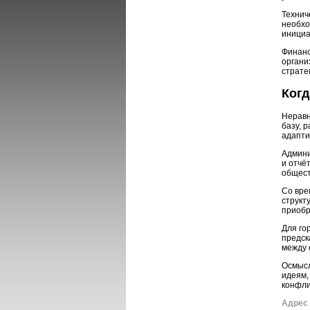
Технич
необхо
инициа
Финанс
органи
страте
Когд
Неравн
базу, 
адапти
Админи
и отчё
общест
Со вре
структ
приобр
Для го
предск
между 
Осмысл
идеям,
конфли
Адрес 