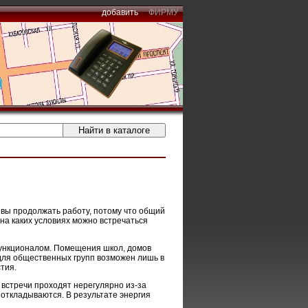
добавить
ФИРМУ
вы продолжать работу, потому что общий
 на каких условиях можно встречаться
ункционалом. Помещения школ, домов
для общественных групп возможен лишь в
тия.
 встречи проходят нерегулярно из-за
откладываются. В результате энергия