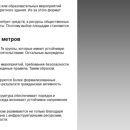
ий или образовательных мероприятий
ретного здания. Из-за этого формат
ебует средств, а ресурсы общественных
нты. Поэтому выбор площадки становится
х метров
Те группы, которые имеют устойчивую
стоятельствами. Остальные вынуждены
 мероприятий, требования безопасности
 единые правила. Таким образом,
мируются более формализованные
В результате гражданская активность
труктура обеспечивает порядок и
Отсюда возникает устойчивое напряжение
ске развиваются не только благодаря
зана с инфраструктурными ресурсами,
ости.