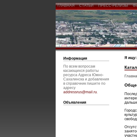
ГЛАВНАЯ
СТАТЬИ
ПРЕСС-РЕЛИЗЫ
Ф
Я ищу:
Информация
По всем вопросам
Катал
касающихся работы
ресурса Адреса Южно-
Главна
Сахалинска и добавления
в справочник пишите по
Общес
адресу
addressrus@mail.ru
.
Послед
интере
Объявления
дальше
Городс
культу
свобод
Отсутс
занято
участн