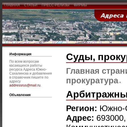
ГЛАВНАЯ
СТАТЬИ
ПРЕСС-РЕЛИЗЫ
ФИРМЫ
Суды, проку
Информация
По всем вопросам
касающихся работы
Главная стран
ресурса Адреса Южно-
Сахалинска и добавления
в справочник пишите по
прокуратура
адресу
addressrus@mail.ru
.
Арбитражны
Объявления
Регион:
Южно-
Адрес:
693000,