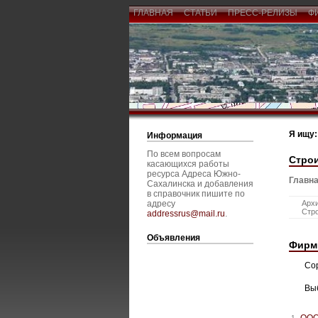
ГЛАВНАЯ
СТАТЬИ
ПРЕСС-РЕЛИЗЫ
Ф
Я ищу:
Информация
По всем вопросам
Стро
касающихся работы
ресурса Адреса Южно-
Главна
Сахалинска и добавления
в справочник пишите по
адресу
Архи
Стро
addressrus@mail.ru
.
Объявления
Фирм
Со
Вы
ООО
1.