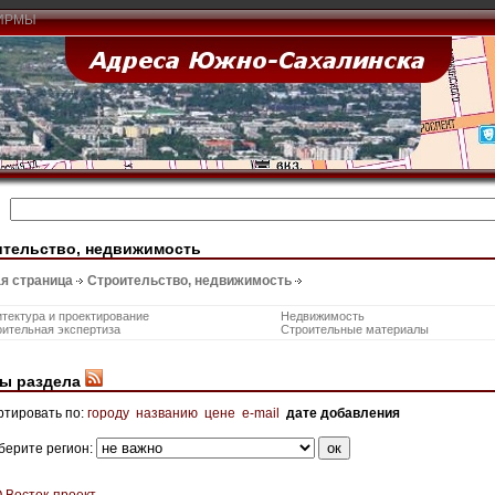
ИРМЫ
ительство, недвижимость
я страница
Строительство, недвижимость
тектура и проектирование
Недвижимость
ительная экспертиза
Строительные материалы
ы раздела
ртировать по:
городу
названию
цене
e-mail
дате добавления
берите регион:
 Восток-проект