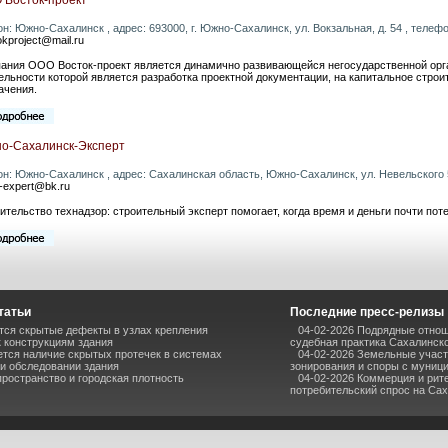
он: Южно-Сахалинск , адрес: 693000, г. Южно-Сахалинск, ул. Вокзальная, д. 54 , телефон
okproject@mail.ru
ания ООО Восток-проект является динамично развивающейся негосударственной орг
ельности которой является разработка проектной документации, на капитальное строит
ачения.
о-Сахалинск-Эксперт
он: Южно-Сахалинск , адрес: Сахалинская область, Южно-Сахалинск, ул. Невельского 52
-expert@bk.ru
ительство технадзор: строительный эксперт помогает, когда время и деньги почти пот
татьи
Последние пресс-релизы
тся скрытые дефекты в узлах крепления
04-02-2026 Подрядные отнош
к конструкциям здания
судебная практика Сахалинск
ется наличие скрытых протечек в системах
04-02-2026 Земельные участ
ри обследовании здания
зонирования и споры с муниц
пространство и городская плотность
04-02-2026 Коммерция и рите
потребительский спрос на Са