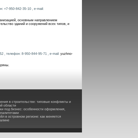
: +7-950-842-35-10 , e-mail:
анизацией, основным направлением
ельство зданий и сооружений всех типов, и
 , телефон: 8-950-844-95-71 , e-mail:
yuzhno-
еряны.
ения в строительстве: типовые конфликты и
ой области
ки под бизнес: особенности оформления,
ипалитетами
йл в островном регионе: как меняется
халине