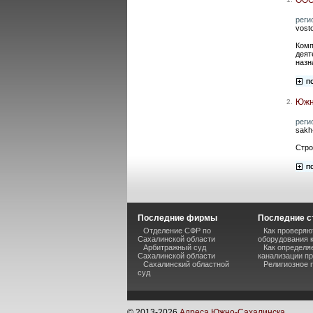
реги
vost
Комп
деят
назн
Южн
2.
реги
sakh
Стро
Последние фирмы
Последние с
Отделение СФР по
Как проверяю
Сахалинской области
оборудования 
Арбитражный суд
Как определя
Сахалинской области
канализации п
Сахалинский областной
Религиозное 
суд
© 2013-
2026
Адреса Южно-Сахалинска