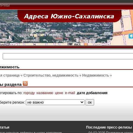
ИРМЫ
ижимость
я страница
Строительство, недвижимость
Недвижимость
ы раздела
ртировать по:
городу
названию
цене
e-mail
дате добавления
берите регион:
татьи
Последние пресс-релизы
тся скрытые дефекты в узлах крепления
04-02-2026 Подрядные отнош