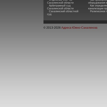
Сахалинской области
оборудования 
Арбитражный суд
Как определя
Сахалинской области
канализации п
Сахалинский областной
Религиозное 
суд
© 2013-
2026
Адреса Южно-Сахалинска