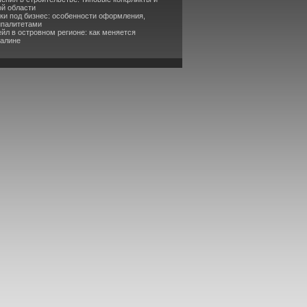
ой области
ки под бизнес: особенности оформления,
ипалитетами
йл в островном регионе: как меняется
халине