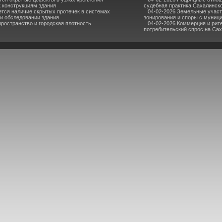
к конструкциям здания
судебная практика Сахалинск
ется наличие скрытых протечек в системах
04-02-2026 Земельные участ
ри обследовании здания
зонирования и споры с муниц
пространство и городская плотность
04-02-2026 Коммерция и рите
потребительский спрос на Са