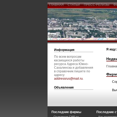
ГЛАВНАЯ
СТАТЬИ
ПРЕСС-РЕЛИЗЫ
Ф
Я ищу:
Информация
По всем вопросам
Недв
касающихся работы
ресурса Адреса Южно-
Главна
Сахалинска и добавления
в справочник пишите по
Фирм
адресу
addressrus@mail.ru
.
Со
Объявления
Вы
Последние фирмы
Последние с
Отделение СФР по
Как проверяю