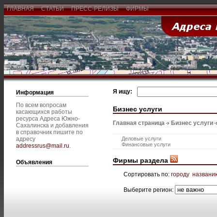
ГЛАВНАЯ
СТАТЬИ
ПРЕСС-РЕЛИЗЫ
ФИРМЫ
Я ищу:
Информация
По всем вопросам
Бизнес услуги
касающихся работы
ресурса Адреса Южно-
Главная страница
Бизнес услуги
Сахалинска и добавления
в справочник пишите по
адресу
Деловые услуги
Финансовые услуги
addressrus@mail.ru
.
Фирмы раздела
Объявления
Сортировать по:
городу
названи
Выберите регион: