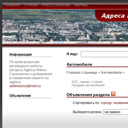
ГЛАВНАЯ
СТАТЬИ
ПРЕСС-РЕЛИЗЫ
ФИРМЫ
Я ищу:
Информация
По всем вопросам
Автомобили
касающихся работы
ресурса Адреса Южно-
Главная страница
Автомобили
Сахалинска и добавления
в справочник пишите по
адресу
АЗС, гаражи, стоянки
Продажа автомобилей
addressrus@mail.ru
.
Объявления раздела
Объявления
Сортировать по:
городу
названи
Выберите регион: