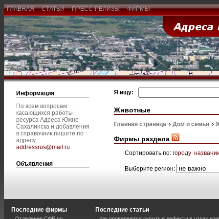
ГЛАВНАЯ
СТАТЬИ
ПРЕСС-РЕЛИЗЫ
ФИРМЫ
Я ищу:
Информация
По всем вопросам
Животные
касающихся работы
ресурса Адреса Южно-
Главная страница
Дом и семья
Сахалинска и добавления
в справочник пишите по
Фирмы раздела
адресу
addressrus@mail.ru
.
Сортировать по:
городу
названи
Объявления
Выберите регион:
Последние фирмы
Последние статьи
Отделение СФР по
Как проверяются скрытые дефекты в узлах кре