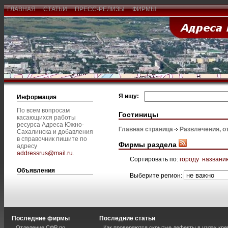
ГЛАВНАЯ
СТАТЬИ
ПРЕСС-РЕЛИЗЫ
ФИРМЫ
Я ищу:
Информация
По всем вопросам
Гостиницы
касающихся работы
ресурса Адреса Южно-
Главная страница
Развлечения, о
Сахалинска и добавления
в справочник пишите по
Фирмы раздела
адресу
addressrus@mail.ru
.
Сортировать по:
городу
названи
Объявления
Выберите регион:
Последние фирмы
Последние статьи
Отделение СФР по
Как проверяются скрытые дефекты в узлах кре