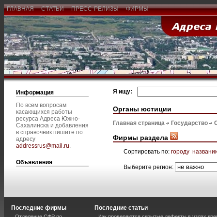
ГЛАВНАЯ
СТАТЬИ
ПРЕСС-РЕЛИЗЫ
ФИРМЫ
Я ищу:
Информация
По всем вопросам
Органы юстиции
касающихся работы
ресурса Адреса Южно-
Главная страница
Государство
Сахалинска и добавления
в справочник пишите по
Фирмы раздела
адресу
addressrus@mail.ru
.
Сортировать по:
городу
названи
Объявления
Выберите регион:
Последние фирмы
Последние статьи
Отделение СФР по
Как проверяются скрытые дефекты в узлах кре