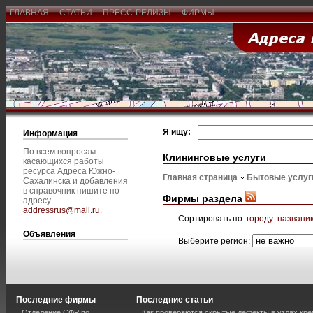
ГЛАВНАЯ
СТАТЬИ
ПРЕСС-РЕЛИЗЫ
ФИРМЫ
Я ищу:
Информация
По всем вопросам
Клининговые услуги
касающихся работы
ресурса Адреса Южно-
Главная страница
Бытовые услуг
Сахалинска и добавления
в справочник пишите по
Фирмы раздела
адресу
addressrus@mail.ru
.
Сортировать по:
городу
названи
Объявления
Выберите регион:
Последние фирмы
Последние статьи
Отделение СФР по
Как проверяются скрытые дефекты в узлах кре