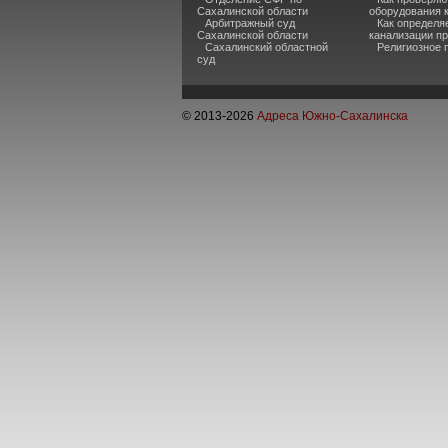
Сахалинской области
оборудования 
Арбитражный суд
Как определя
Сахалинской области
канализации п
Сахалинский областной
Религиозное 
суд
© 2013-
2026
Адреса Южно-Сахалинска