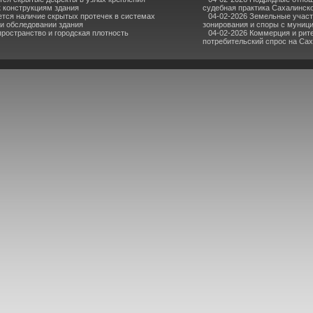
к конструкциям здания
судебная практика Сахалинск
ется наличие скрытых протечек в системах
04-02-2026 Земельные участ
ри обследовании здания
зонирования и споры с муниц
пространство и городская плотность
04-02-2026 Коммерция и рите
потребительский спрос на Са