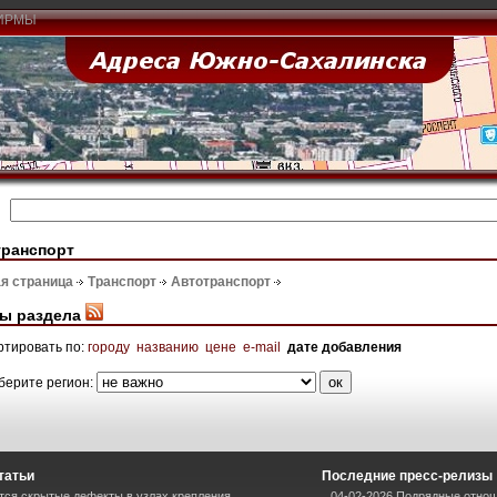
ИРМЫ
транспорт
я страница
Транспорт
Автотранспорт
ы раздела
ртировать по:
городу
названию
цене
e-mail
дате добавления
берите регион:
татьи
Последние пресс-релизы
тся скрытые дефекты в узлах крепления
04-02-2026 Подрядные отнош