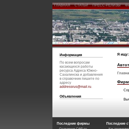
ГЛАВНАЯ
СТАТЬИ
ПРЕСС-РЕЛИЗЫ
Ф
Я ищу:
Информация
По всем вопросам
Авто
касающихся работы
ресурса Адреса Южно-
Главна
Сахалинска и добавления
в справочник пишите по
Фирм
адресу
addressrus@mail.ru
.
Со
Объявления
Вы
Последние фирмы
Последние с
Отделение СФР по
Как проверяю