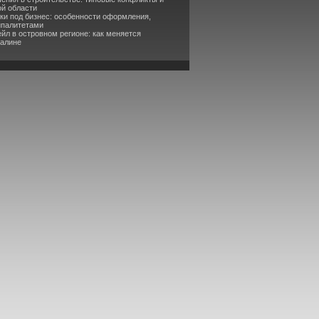
ой области
ки под бизнес: особенности оформления,
ипалитетами
йл в островном регионе: как меняется
халине