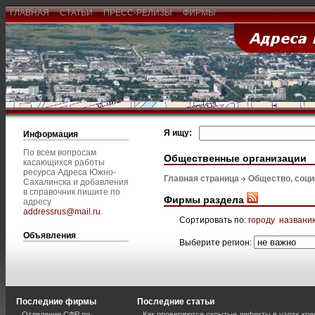
ГЛАВНАЯ
СТАТЬИ
ПРЕСС-РЕЛИЗЫ
ФИРМЫ
Я ищу:
Информация
По всем вопросам
Общественные организации
касающихся работы
ресурса Адреса Южно-
Главная страница
Общество, соц
Сахалинска и добавления
в справочник пишите по
Фирмы раздела
адресу
addressrus@mail.ru
.
Сортировать по:
городу
названи
Объявления
Выберите регион:
Последние фирмы
Последние статьи
Отделение СФР по
Как проверяются скрытые дефекты в узлах кре