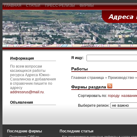
ГЛАВНАЯ
СТАТЬИ
ПРЕСС-РЕЛИЗЫ
ФИРМЫ
Я ищу:
Информация
По всем вопросам
Работы
касающихся работы
ресурса Адреса Южно-
Главная страница
Производство
Сахалинска и добавления
в справочник пишите по
Фирмы раздела
адресу
addressrus@mail.ru
.
Сортировать по:
городу
названи
Объявления
Выберите регион:
Последние фирмы
Последние статьи
Отделение СФР по
Как проверяются скрытые дефекты в узлах кре