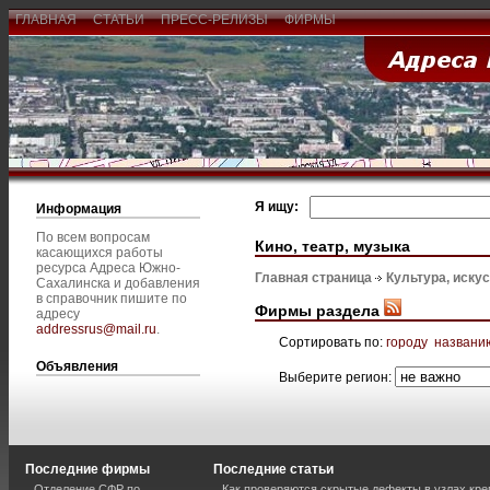
ГЛАВНАЯ
СТАТЬИ
ПРЕСС-РЕЛИЗЫ
ФИРМЫ
Я ищу:
Информация
По всем вопросам
Кино, театр, музыка
касающихся работы
ресурса Адреса Южно-
Главная страница
Культура, иску
Сахалинска и добавления
в справочник пишите по
Фирмы раздела
адресу
addressrus@mail.ru
.
Сортировать по:
городу
названи
Объявления
Выберите регион:
Последние фирмы
Последние статьи
Отделение СФР по
Как проверяются скрытые дефекты в узлах кре