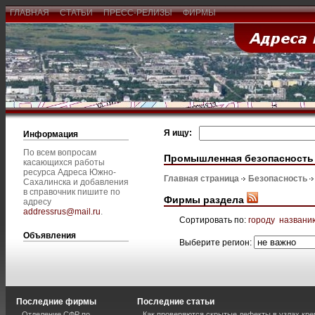
ГЛАВНАЯ
СТАТЬИ
ПРЕСС-РЕЛИЗЫ
ФИРМЫ
Я ищу:
Информация
По всем вопросам
Промышленная безопасность
касающихся работы
ресурса Адреса Южно-
Главная страница
Безопасность
Сахалинска и добавления
в справочник пишите по
Фирмы раздела
адресу
addressrus@mail.ru
.
Сортировать по:
городу
названи
Объявления
Выберите регион:
Последние фирмы
Последние статьи
Отделение СФР по
Как проверяются скрытые дефекты в узлах кре